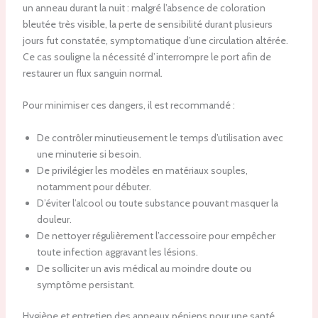
un anneau durant la nuit : malgré l’absence de coloration
bleutée très visible, la perte de sensibilité durant plusieurs
jours fut constatée, symptomatique d’une circulation altérée.
Ce cas souligne la nécessité d’interrompre le port afin de
restaurer un flux sanguin normal.
Pour minimiser ces dangers, il est recommandé :
De contrôler minutieusement le temps d’utilisation avec
une minuterie si besoin.
De privilégier les modèles en matériaux souples,
notamment pour débuter.
D’éviter l’alcool ou toute substance pouvant masquer la
douleur.
De nettoyer régulièrement l’accessoire pour empêcher
toute infection aggravant les lésions.
De solliciter un avis médical au moindre doute ou
symptôme persistant.
Hygiène et entretien des anneaux péniens pour une santé